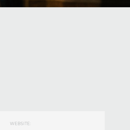
your
username?
Facebook
Google