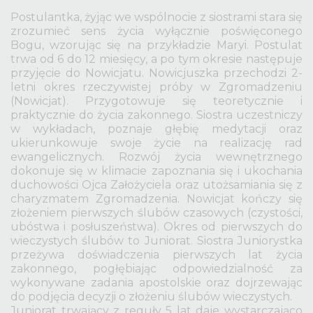
Postulantka, żyjąc we wspólnocie z siostrami stara się
zrozumieć sens życia wyłącznie poświęconego
Bogu, wzorując się na przykładzie Maryi. Postulat
trwa od 6 do 12 miesięcy, a po tym okresie następuje
przyjęcie do Nowicjatu. Nowicjuszka przechodzi 2-
letni okres rzeczywistej próby w Zgromadzeniu
(Nowicjat). Przygotowuje się teoretycznie i
praktycznie do życia zakonnego. Siostra uczestniczy
w wykładach, poznaje głębię medytacji oraz
ukierunkowuje swoje życie na realizację rad
ewangelicznych. Rozwój życia wewnętrznego
dokonuje się w klimacie zapoznania się i ukochania
duchowości Ojca Założyciela oraz utożsamiania się z
charyzmatem Zgromadzenia. Nowicjat kończy się
złożeniem pierwszych ślubów czasowych (czystości,
ubóstwa i posłuszeństwa). Okres od pierwszych do
wieczystych ślubów to Juniorat. Siostra Juniorystka
przeżywa doświadczenia pierwszych lat życia
zakonnego, pogłębiając odpowiedzialność za
wykonywane zadania apostolskie oraz dojrzewając
do podjęcia decyzji o złożeniu ślubów wieczystych.
Juniorat trwający z reguły 5 lat daje wystarczająco