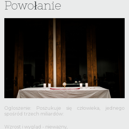
Powołanie
username?
Facebook
Google
Ogloszenie: Poszukuje się człowieka, jednego
spośród trzech miliardów:
Wzrost i wygląd - nieważny,