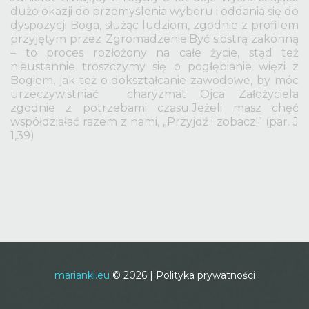
dużo okazji do przemyślenia wyboru i oddania się do
dyspozycji Boga, służąc ludziom, zgodnie z profilem
przyjętym przez Zgromadzenie.Być siostrą zakonną
– to proces rozłożony na całe życie, stąd też
nieustannie troszczymy się o pogłębianie więzi z
Bogiem, jak też o dokształcanie zawodowe, by móc
urzeczywistniać charyzmat Ojca Założyciela
zgodnie z potrzebami czasu.Jeżeli masz chęć
współdziałać razem z nami, „Przyjdź i zobacz!” (par. J
1,39)
marianki.eu
©
2026
Polityka prywatności