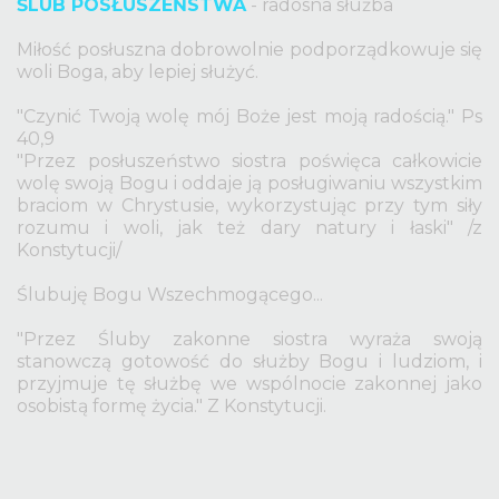
ŚLUB POSŁUSZEŃSTWA
- radosna służba
Miłość posłuszna dobrowolnie podporządkowuje się
woli Boga, aby lepiej służyć.
"Czynić Twoją wolę mój Boże jest moją radością." Ps
40,9
"Przez posłuszeństwo siostra poświęca całkowicie
wolę swoją Bogu i oddaje ją posługiwaniu wszystkim
braciom w Chrystusie, wykorzystując przy tym siły
rozumu i woli, jak też dary natury i łaski" /z
Konstytucji/
Ślubuję Bogu Wszechmogącego...
"Przez Śluby zakonne siostra wyraża swoją
stanowczą gotowość do służby Bogu i ludziom, i
przyjmuje tę służbę we wspólnocie zakonnej jako
osobistą formę życia." Z Konstytucji.