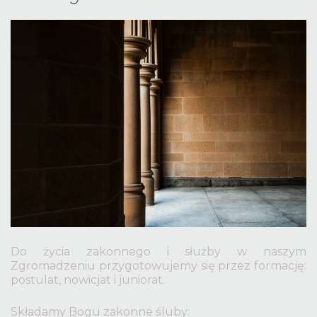
username?
Facebook
Google
Do życia zakonnego i służby w naszym
Zgromadzeniu przygotowujemy się przez formację:
postulat, nowicjat i juniorat.
Składamy Bogu zakonne śluby: