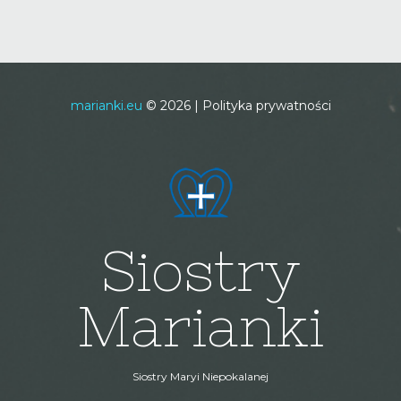
marianki.eu
©
2026
Polityka prywatności
Siostry
Marianki
Siostry Maryi Niepokalanej