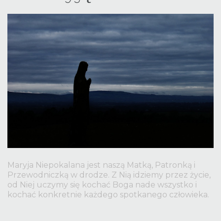
username?
Facebook
Google
Maryja Niepokalana jest naszą Matką, Patronką i
Przewodniczką w drodze. Z Nią idziemy przez życie,
od Niej uczymy się kochać Boga nade wszystko i
kochać konkretnie każdego spotkanego człowieka.