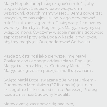
Maryi Niepokalanej takiej czujności i miłości, aby
Bogu oddawać siebie wraz ze wszystkim i
wszystkimi, których mamy w sercu. Jemu powierzać
wszystko, co nas zajmuje i od Niego przyjmować
miłość i ratunek z grzechu. Takiej wiary, że możemy
we wszystkim być z Bogiem, jak Maryja, uczymy się
wciąż od nowa. Ćwiczymy w sobie maryjną gotowość
zaproszenia i przyjęcia Boga w każdej chwili życia,
abyśmy mogły jak Ona, podarować Go światu.
Każda z Sióstr nosi jako pierwsze, Imię Maryi.
Znakiem codziennego oddawania się Bogu, jak
Maryja i razem z Nią, jest Cudowny Medalik. O
Maryjo bez grzechu poczęta, módl się za nami...
Święto Matki Bożej związane z Jej wizerunkiem -
Cudownym Medalikiem (27 listopada), jest nam
szczególnie bliskie, bo od czasu Pierwszej Profesji
każda z nas nosi Cudowny Medalik.
Mamy okazję zastanowić się nad tym,