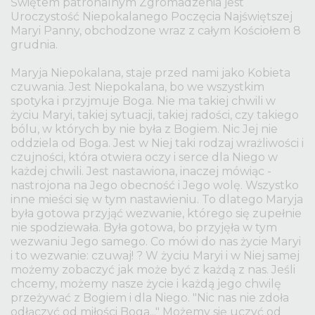
Świętem patronalnym Zgromadzenia jest
Uroczystość Niepokalanego Poczęcia Najświętszej
Maryi Panny, obchodzone wraz z całym Kościołem 8
grudnia.
Maryja Niepokalana, staje przed nami jako Kobieta
czuwania. Jest Niepokalana, bo we wszystkim
spotyka i przyjmuje Boga. Nie ma takiej chwili w
życiu Maryi, takiej sytuacji, takiej radości, czy takiego
bólu, w których by nie była z Bogiem. Nic Jej nie
oddziela od Boga. Jest w Niej taki rodzaj wrażliwości i
czujności, która otwiera oczy i serce dla Niego w
każdej chwili. Jest nastawiona, inaczej mówiąc -
nastrojona na Jego obecność i Jego wolę. Wszystko
inne mieści się w tym nastawieniu. To dlatego Maryja
była gotowa przyjąć wezwanie, którego się zupełnie
nie spodziewała. Była gotowa, bo przyjęła w tym
wezwaniu Jego samego. Co mówi do nas życie Maryi
i to wezwanie: czuwaj! ? W życiu Maryi i w Niej samej
możemy zobaczyć jak może być z każdą z nas. Jeśli
chcemy, możemy nasze życie i każdą jego chwilę
przeżywać z Bogiem i dla Niego. "Nic nas nie zdoła
odłączyć od miłości Boga..." Możemy się uczyć od